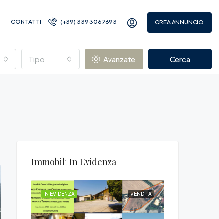
CONTATTI
(+39) 339 3067693
CREA ANNUNCIO
Tipo
Avanzate
Cerca
Immobili In Evidenza
VENDITA
IN EVIDENZA
VENDITA
IN EVIDENZA