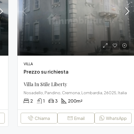
Prezzo riservato
VILLA
Prezzo su richiesta
Villa In Stile Liberty
, Italia
Nosadello, Pandino, Cremona, Lombardia, 26025, Italia
2
1
3
200
m²
p
Chiama
Email
WhatsApp