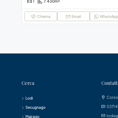
1
7.430
m²
Chiama
Email
WhatsAp
Cerca
Contatt
Corso 
Lodi
0371 
Secugnago
lodia
Mairago