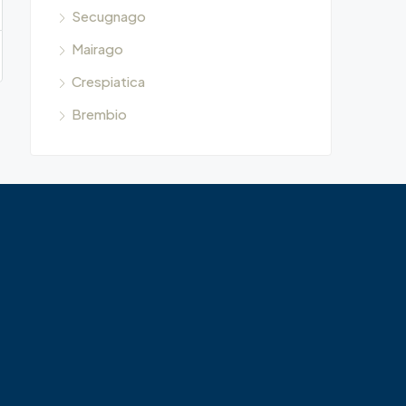
Secugnago
Mairago
Crespiatica
Brembio