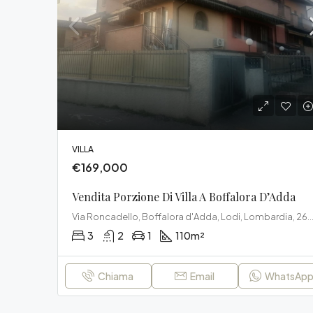
VILLA
€169,000
Vendita Porzione Di Villa A Boffalora D’Adda
Via Roncadello, Boffalora d'Adda, Lodi, Lombardia, 26811
3
2
1
110
m²
Chiama
Email
WhatsAp