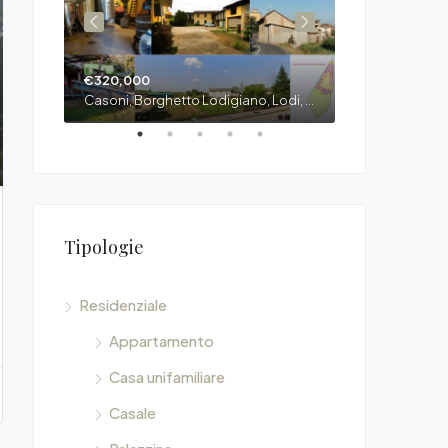
€320,000
€700/Mese
95, Viale Milano, Lodi, Lombardia, 26900, Italia
Casoni, Borghetto Lodigiano, Lodi, Lombardia, 20078, Italia
Tipologie
Residenziale
Appartamento
Casa unifamiliare
Casale