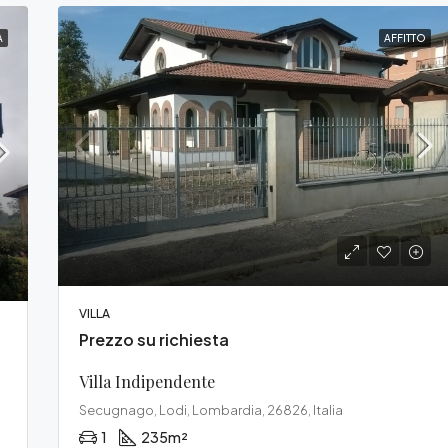
A
AFFITTO
VILLA
Prezzo su richiesta
Villa Indipendente
Secugnago, Lodi, Lombardia, 26826, Italia
1
235
m²