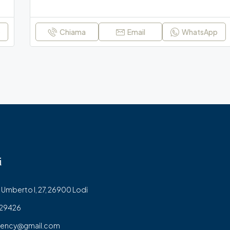
p
Chiama
Email
WhatsApp
i
Umberto I, 27, 26900 Lodi
429426
gency@gmail.com