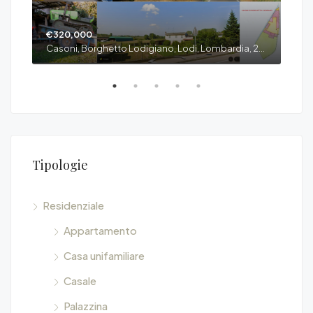
€320,000
€7
Casoni, Borghetto Lodigiano, Lodi, Lombardia, 20078, Italia
Tipologie
Residenziale
Appartamento
Casa unifamiliare
Casale
Palazzina