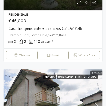
RESIDENZIALE
€45,000
Casa Indipendente A Brembio, Ca’ De’ Folli
Brembio, Lodi, Lombardia, 26822, Italia
2
2
140 circa
m²
Chiama
Email
WhatsApp
VENDITA
PARZIALMENTE RISTRUTTURATO