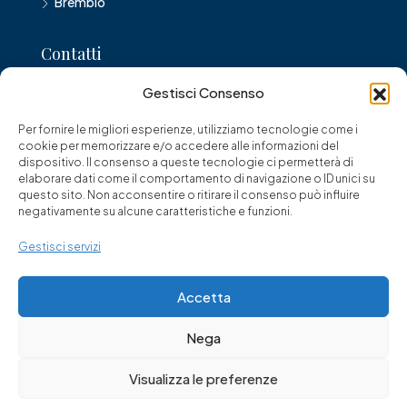
Brembio
Contatti
Gestisci Consenso
Corso Umberto I, 27, 26900 Lodi
Per fornire le migliori esperienze, utilizziamo tecnologie come i
0371 429426
cookie per memorizzare e/o accedere alle informazioni del
dispositivo. Il consenso a queste tecnologie ci permetterà di
lodiagency@gmail.com
elaborare dati come il comportamento di navigazione o ID unici su
questo sito. Non acconsentire o ritirare il consenso può influire
negativamente su alcune caratteristiche e funzioni.
Gestisci servizi
© Franciacorta '94 di Paina dr. Giuseppe - Tutti i diritti riservati
Accetta
Nega
Visualizza le preferenze