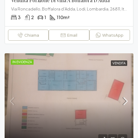
Vendita Porzione Di Villa A Boffalora D’Adda
Via Roncadello, Boffalora d'Adda, Lodi, Lombardia, 26811, Italia
3
2
1
110
m²
Chiama
Email
WhatsApp
IN EVIDENZA
VENDITA