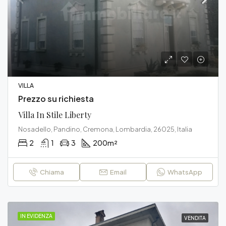
VILLA
Prezzo su richiesta
Villa In Stile Liberty
Nosadello, Pandino, Cremona, Lombardia, 26025, Italia
2
1
3
200
m²
Chiama
Email
WhatsApp
IN EVIDENZA
VENDITA