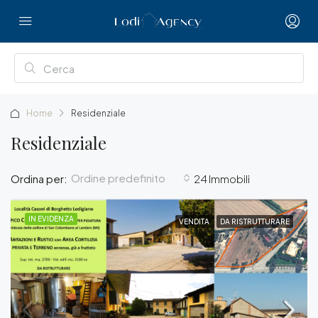
Home
Residenziale
Residenziale
Ordine predefinito
Ordina per:
24 Immobili
IN EVIDENZA
VENDITA
DA RISTRUTTURARE