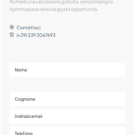
Richiedi una valutazione gratuita, senza impegno.
2
Il primo passo verso la giusta opportunità.
Contattaci
2
(+39) 339 3067693
Leaflet
| ©
OpenStreetMap
contributors