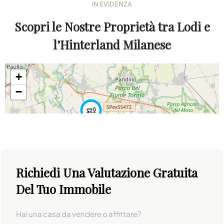
IN EVIDENZA
Scopri le Nostre Proprietà tra Lodi e
l’Hinterland Milanese
+
−
Richiedi Una Valutazione Gratuita
4
Del Tuo Immobile
Hai una casa da vendere o affittare?