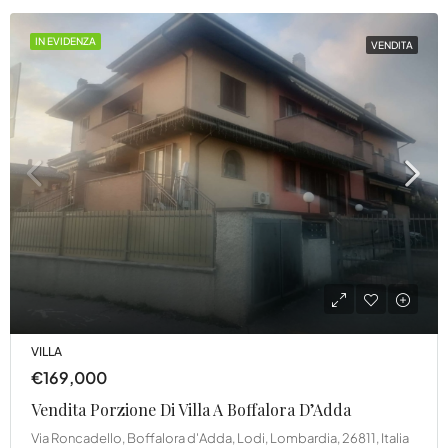
IN EVIDENZA
VENDITA
VILLA
€169,000
Vendita Porzione Di Villa A Boffalora D’Adda
Via Roncadello, Boffalora d'Adda, Lodi, Lombardia, 26811, Italia