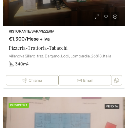
RISTORANTE/BAR/PIZZERIA
€1,300/Mese + Iva
Pizzeria-Trattoria-Tabacchi
Villanova Sillaro, fraz. Bargano, Lodi, Lombardia, 26818, Italia
340
m²
Chiama
Email
IN EVIDENZA
VENDITA