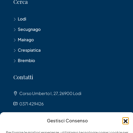
Cerca
Lodi
Secugnago
Mairago
Crespiatica
Brembio
Contatti
Corso Umberto I, 27, 26900 Lodi
0371 429426
lodiagency@gmail.com
Gestisci Consenso
Per fornire le migliori esperienze, utilizziamo tecnologie come i cookie per