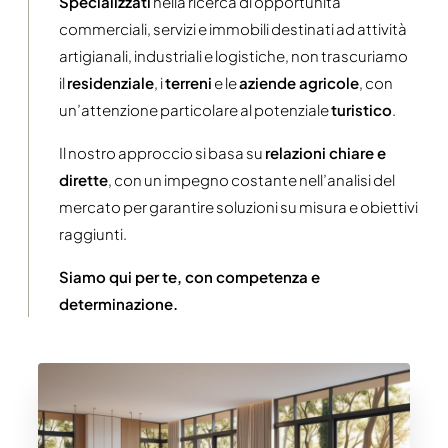
Specializzati
nella ricerca di opportunità
commerciali, servizi e immobili destinati ad attività
artigianali, industriali e logistiche, non trascuriamo
il
residenziale
, i
terreni
e le
aziende agricole
, con
un’attenzione particolare al potenziale
turistico
.
Il nostro approccio si basa su
relazioni chiare e
dirette
, con un impegno costante nell’analisi del
mercato per garantire soluzioni su misura e obiettivi
raggiunti.
Siamo qui per te, con competenza e
determinazione.