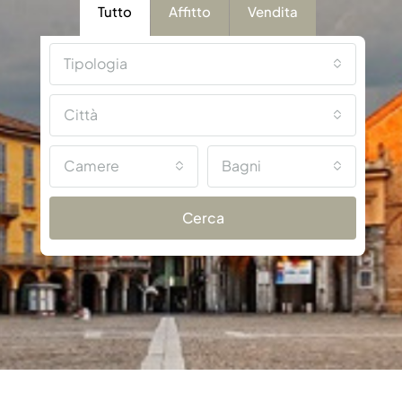
Tutto
Affitto
Vendita
Tipologia
Città
Camere
Bagni
Cerca