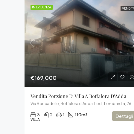
IN EVIDENZA
VENDIT
€169,000
Vendita Porzione Di Villa A Boffalora D’Adda
Via Roncadello, Boffalora d'Adda, Lodi, Lombardia, 26811, Italia
3
2
1
110
m²
Dettagli
VILLA