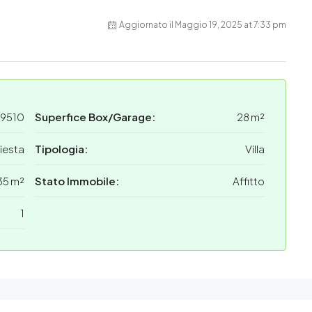
Aggiornato il Maggio 19, 2025 at 7:33 pm
19510
Superfice Box/Garage:
28 m²
hiesta
Tipologia:
Villa
35 m²
Stato Immobile:
Affitto
1