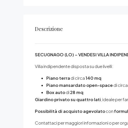
Descrizione
SECUGNAGO (LO) – VENDESI VILLA INDIPE
Villa indipendente disposta su due livelli:
Piano terra
di circa
140 mq
Piano mansardato open-space
di circ
Box auto
di
28 mq
Giardino privato su quattro lati
, ideale per f
Possibilità di acquisto agevolato
con
formul
Contattaci per maggiori informazioni o per orga