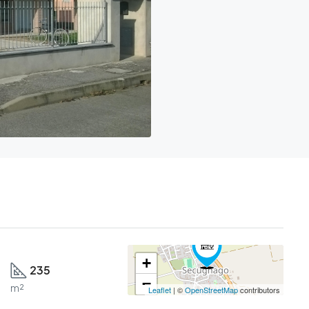
+
235
−
m²
Leaflet
| ©
OpenStreetMap
contributors