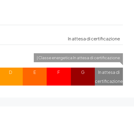
In attesa di certificazione
| Classe energetica In attesa di certificazione
D
E
F
G
In attesa di
certificazione