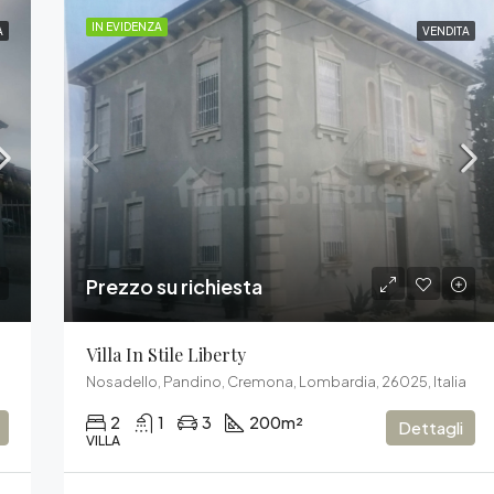
IN EVIDENZA
A
VENDITA
Prezzo su richiesta
Villa In Stile Liberty
Nosadello, Pandino, Cremona, Lombardia, 26025, Italia
2
1
3
200
m²
Dettagli
VILLA