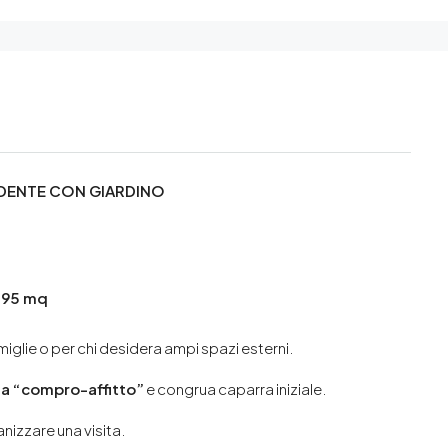
NDENTE CON GIARDINO
a
95 mq
amiglie o per chi desidera ampi spazi esterni.
a “compro-affitto”
e congrua caparra iniziale.
nizzare una visita.