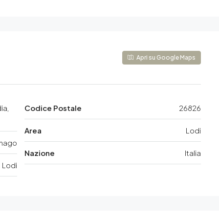
Apri su Google Maps
ia,
Codice Postale
26826
Area
Lodi
nago
Nazione
Italia
Lodi