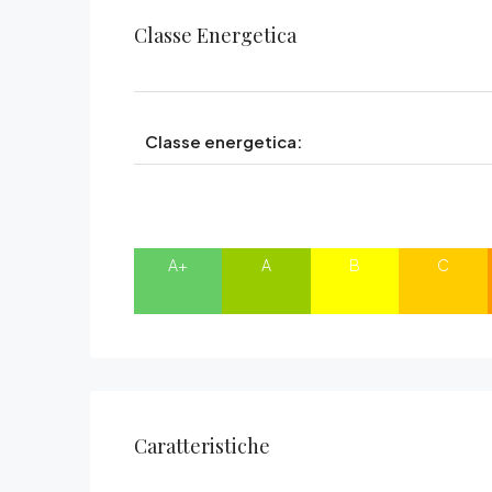
Classe Energetica
Classe energetica:
A+
A
B
C
Caratteristiche