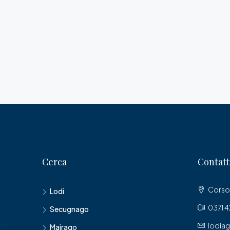
Cerca
Contatt
Corso 
Lodi
0371 
Secugnago
lodia
Mairago