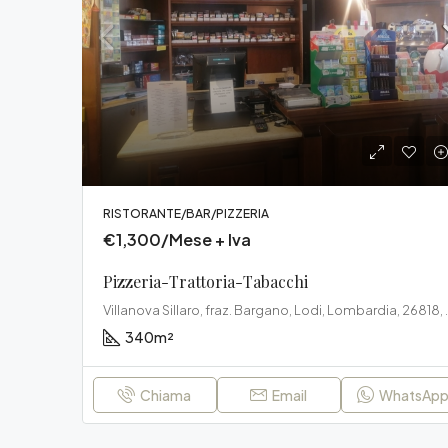
RISTORANTE/BAR/PIZZERIA
€1,300/Mese + Iva
Pizzeria-Trattoria-Tabacchi
Villanova Sillaro, fr
340
m²
Chiama
Email
WhatsAp