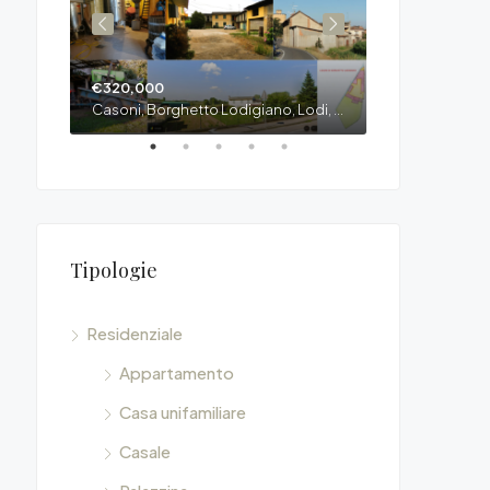
€320,000
€700/Mese
95, Viale Milano, Lodi, Lombardia, 26900, Italia
Casoni, Borghetto Lodigiano, Lodi, Lombardia, 20078, Italia
Tipologie
Residenziale
Appartamento
Casa unifamiliare
Casale