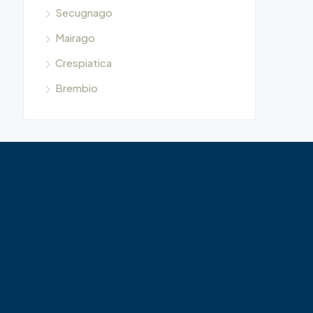
Secugnago
Mairago
Crespiatica
Brembio