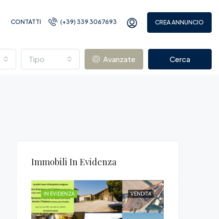
CONTATTI
(+39) 339 3067693
CREA ANNUNCIO
Tipo
Avanzate
Cerca
Immobili In Evidenza
VENDITA
IN EVIDENZA
VENDITA
IN EVIDENZA