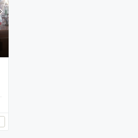
Prezzo riservato
az. Bargano, Lodi, Lombardia, 26818, Italia
p