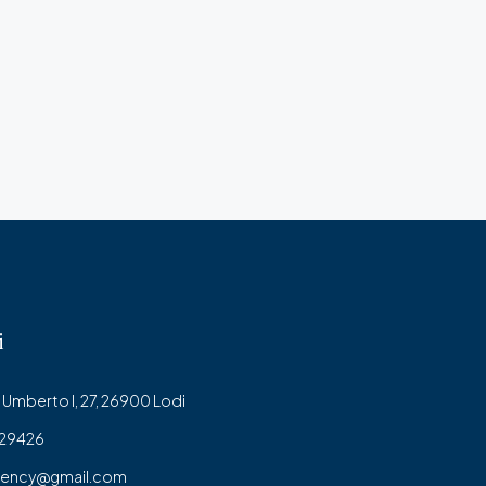
i
Umberto I, 27, 26900 Lodi
429426
gency@gmail.com