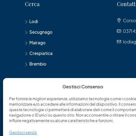
Cerca
Contatt
Corso 
Lodi
0371 
Secugnago
lodia
Mairago
Crespiatica
Brembio
Gestisci Consenso
Per fornire le migliori esperienze, utilizziamo tecnologie come i cooki
memorizzare e/o accedere alle informazioni del dispositivo. Il consen
queste tecnologie ci permetterà di elaborare dati come il comporta
navigazione o ID unici su questo sito. Non acconsentire o ritirare il c
© Franciacorta '94 di Paina dr. Giuseppe - Tutti i diritti ri
influire negativamente su alcune caratteristiche e funzioni.
Gestisci servizi