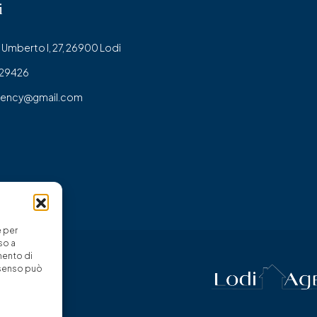
i
Umberto I, 27, 26900 Lodi
429426
gency@gmail.com
e per
so a
mento di
onsenso può
servati