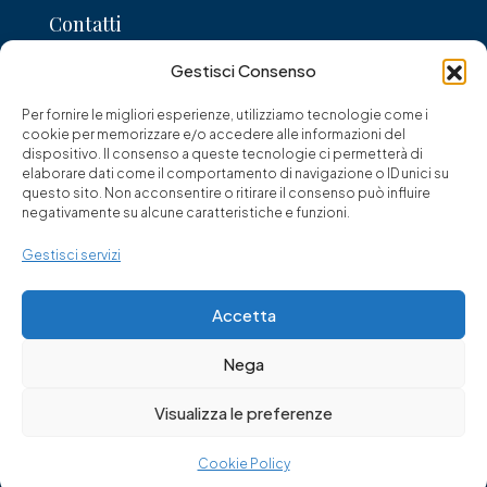
Contatti
Gestisci Consenso
Corso Umberto I, 27, 26900 Lodi
Per fornire le migliori esperienze, utilizziamo tecnologie come i
0371 429426
cookie per memorizzare e/o accedere alle informazioni del
dispositivo. Il consenso a queste tecnologie ci permetterà di
lodiagency@gmail.com
elaborare dati come il comportamento di navigazione o ID unici su
questo sito. Non acconsentire o ritirare il consenso può influire
negativamente su alcune caratteristiche e funzioni.
Gestisci servizi
© Franciacorta '94 di Paina dr. Giuseppe - Tutti i diritti riservati
Accetta
Nega
Visualizza le preferenze
Cookie Policy