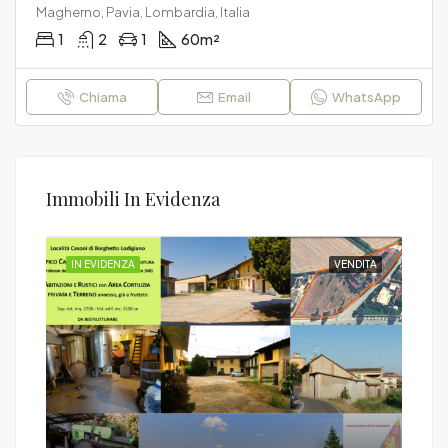
Magherno, Pavia, Lombardia, Italia
1
2
1
60
m²
Chiama
Email
WhatsApp
Immobili In Evidenza
DITA
IN EVIDENZA
VENDITA
IN 