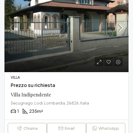
VILLA
Prezzo su richiesta
Villa Indipendente
Secugnago, Lodi, Lombardia, 26826, Italia
1
235
m²
Chiama
Email
WhatsApp