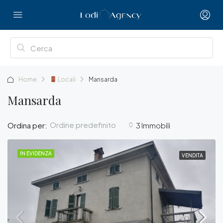
Home
Locali
Mansarda
Mansarda
Ordine predefinito
Ordina per:
3 Immobili
IN EVIDENZA
VENDITA