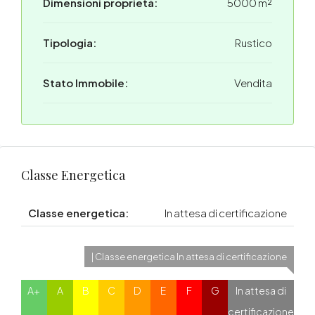
Dimensioni proprietà:
5000 m²
Tipologia:
Rustico
Stato Immobile:
Vendita
Classe Energetica
Classe energetica:
In attesa di certificazione
| Classe energetica In attesa di certificazione
A+
A
B
C
D
E
F
G
In attesa di
certificazione