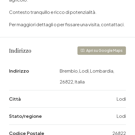
Contesto tranquillo e ricco di potenzialità.
Per maggiori dettagli o per fissare una visita, contattaci.
Indirizzo
Apri su Google Maps
Indirizzo
Brembio, Lodi, Lombardia,
26822, Italia
Città
Lodi
Stato/regione
Lodi
Codice Postale
26822