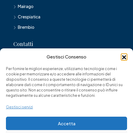
Mairago
Crespiatica
Brembio
Contatti
Gestisci Consenso
Corso Umberto I, 27, 26900 Lodi
Per fornire le migliori esperienze, utilizziamo tecnologie come i
0371 429426
cookie per memorizzare e/o accedere alle informazioni del
dispositivo. Il consenso a queste tecnologie ci permetterà di
lodiagency@gmail.com
elaborare dati come il comportamento di navigazione o ID unici su
questo sito. Non acconsentire o ritirare il consenso può influire
negativamente su alcune caratteristiche e funzioni.
Gestisci servizi
© Franciacorta '94 di Paina dr. Giuseppe - Tutti i diritti riservati
Accetta