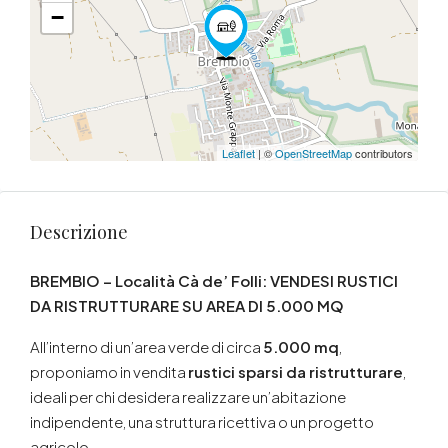
−
Leaflet
| ©
OpenStreetMap
contributors
Descrizione
BREMBIO – Località Cà de’ Folli: VENDESI RUSTICI
DA RISTRUTTURARE SU AREA DI 5.000 MQ
All’interno di un’area verde di circa
5.000 mq
,
proponiamo in vendita
rustici sparsi da ristrutturare
,
ideali per chi desidera realizzare un’abitazione
indipendente, una struttura ricettiva o un progetto
agricolo.