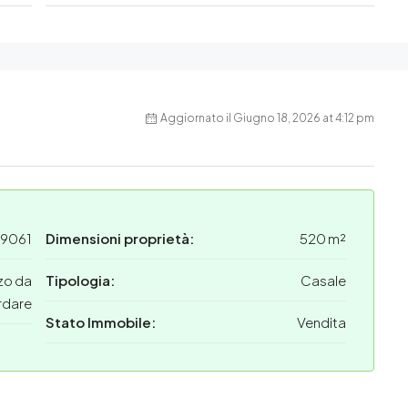
Aggiornato il Giugno 18, 2026 at 4:12 pm
19061
Dimensioni proprietà:
520 m²
zo da
Tipologia:
Casale
rdare
Stato Immobile:
Vendita