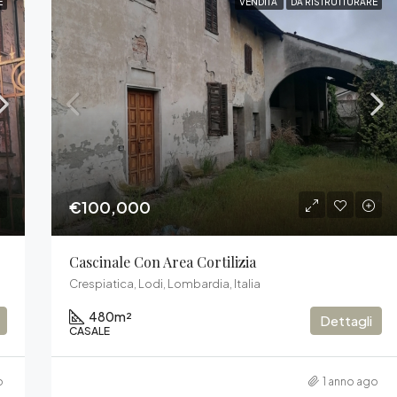
E
VENDITA
DA RISTRUTTURARE
€100,000
Cascinale Con Area Cortilizia
Crespiatica, Lodi, Lombardia, Italia
480
m²
Dettagli
CASALE
o
1 anno ago