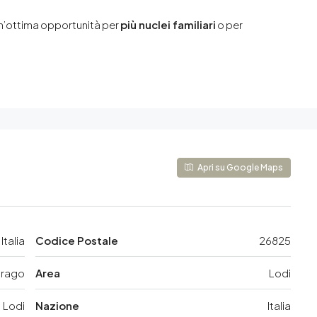
un’ottima opportunità per
più nuclei familiari
o per
Apri su Google Maps
Italia
Codice Postale
26825
irago
Area
Lodi
Lodi
Nazione
Italia