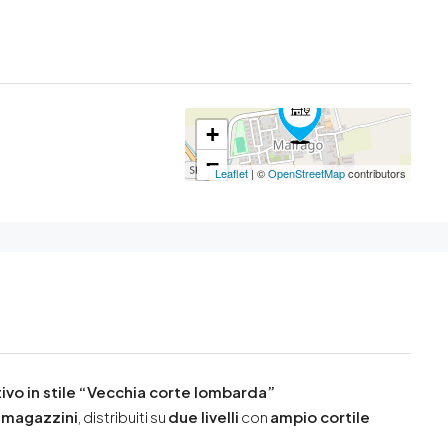
+
−
Leaflet
| ©
OpenStreetMap
contributors
ivo in stile “Vecchia corte lombarda”
e magazzini
, distribuiti su
due livelli
con
ampio cortile