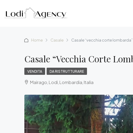
Home
Casale
Casale “vecchia corte lombarda”
Casale “vecchia Corte Lom
VENDITA
DA RISTRUTTURARE
Mairago, Lodi, Lombardia, Italia