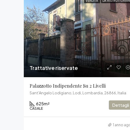
VENDITA
DA RISTRUTTURAR
Trattative riservate
Palazzotto Indipendente Su 2 Livelli
Sant'Angelo Lodigiano, Lodi, Lombardia, 26866, Italia
625
m²
Dettagli
CASALE
1 anno ag